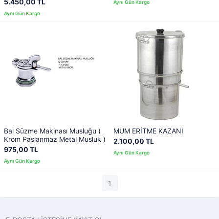
5.450,00 TL
Bal Süzme Makinası Musluğu (
MUM ERİTME KAZANI
Krom Paslanmaz Metal Musluk )
2.100,00 TL
975,00 TL
1