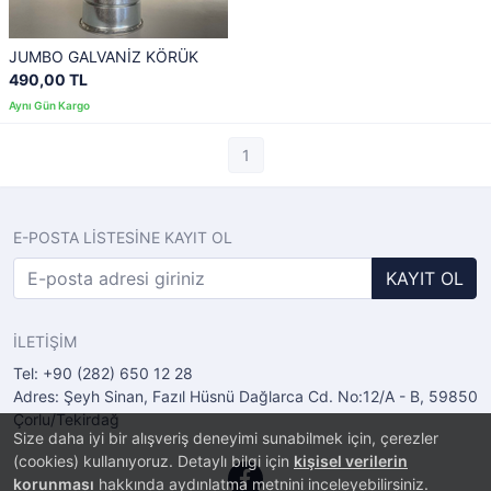
JUMBO GALVANİZ KÖRÜK
490,00 TL
1
E-POSTA LİSTESİNE KAYIT OL
KAYIT OL
İLETİŞİM
Tel: +90 (282) 650 12 28
Adres: Şeyh Sinan, Fazıl Hüsnü Dağlarca Cd. No:12/A - B, 59850
Çorlu/Tekirdağ
Size daha iyi bir alışveriş deneyimi sunabilmek için, çerezler
(cookies) kullanıyoruz. Detaylı bilgi için
kişisel verilerin
korunması
hakkında aydınlatma metnini inceleyebilirsiniz.