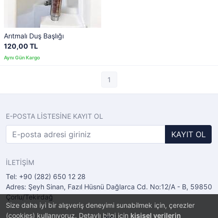
Arıtmalı Duş Başlığı
120,00 TL
1
E-POSTA LİSTESİNE KAYIT OL
KAYIT OL
İLETİŞİM
Tel: +90 (282) 650 12 28
Adres: Şeyh Sinan, Fazıl Hüsnü Dağlarca Cd. No:12/A - B, 59850
Çorlu/Tekirdağ
Size daha iyi bir alışveriş deneyimi sunabilmek için, çerezler
(cookies) kullanıyoruz. Detaylı bilgi için
kişisel verilerin