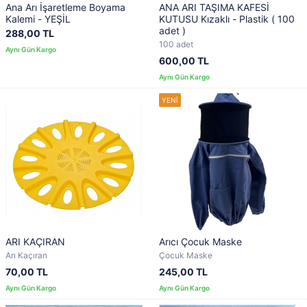
Ana Arı İşaretleme Boyama
ANA ARI TAŞIMA KAFESİ
Kalemi - YEŞİL
KUTUSU Kızaklı - Plastik ( 100
adet )
288,00 TL
100 adet
600,00 TL
ARI KAÇIRAN
Arıcı Çocuk Maske
Arı Kaçıran
Çocuk Maske
70,00 TL
245,00 TL