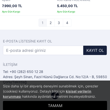
7.990,00 TL
5.450,00 TL
1
2
3
4
E-POSTA LİSTESİNE KAYIT OL
KAYIT OL
İLETİŞİM
Tel: +90 (282) 650 12 28
Adres: Şeyh Sinan, Fazıl Hüsnü Dağlarca Cd. No:12/A - B, 59850
Çorlu/Tekirdağ
Size daha iyi bir alışveriş deneyimi sunabilmek için, çerezler
(cookies) kullanıyoruz. Detaylı bilgi için
kişisel verilerin
korunması
hakkında aydınlatma metnini inceleyebilirsiniz.
TAMAM
®
PlatinMarket
E-Ticaret Sistemi
İle Hazırlanmıştır.