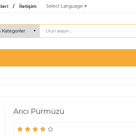
Select Language
▼
leri
İletişim
Arıcı Pürmüzü