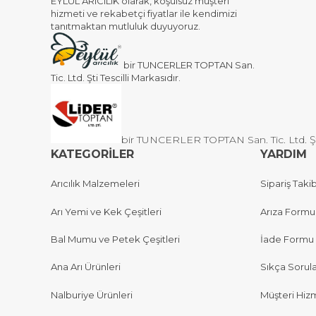
EYLÜL ARICILIK olarak, koşulsuz müşteri
hizmeti ve rekabetçi fiyatlar ile kendimizi
tanıtmaktan mutluluk duyuyoruz.
bir TUNCERLER TOPTAN San.
Tic. Ltd. Şti Tescilli Markasıdır.
bir TUNCERLER TOPTAN San. Tic. Ltd. Şti 
KATEGORİLER
YARDIM
Arıcılık Malzemeleri
Sipariş Takib
Arı Yemi ve Kek Çeşitleri
Arıza Formu
Bal Mumu ve Petek Çeşitleri
İade Formu
Ana Arı Ürünleri
Sıkça Sorul
Nalburiye Ürünleri
Müşteri Hizm