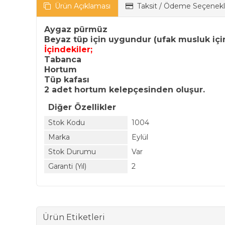
Ürün Açıklaması
Taksit / Ödeme Seçenekl
Aygaz pürmüz
Beyaz tüp için uygundur (ufak musluk iç
İçindekiler;
Tabanca
Hortum
Tüp kafası
2 adet hortum kelepçesinden oluşur.
Diğer Özellikler
Stok Kodu
1004
Marka
Eylül
Stok Durumu
Var
Garanti (Yıl)
2
Ürün Etiketleri