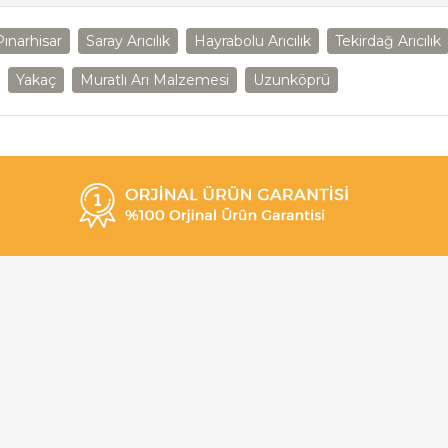
Pınarhisar
Saray Arıcılık
Hayrabolu Arıcılık
Tekirdağ Arıcılık
Yakaç
Muratlı Arı Malzemesi
Uzunköprü