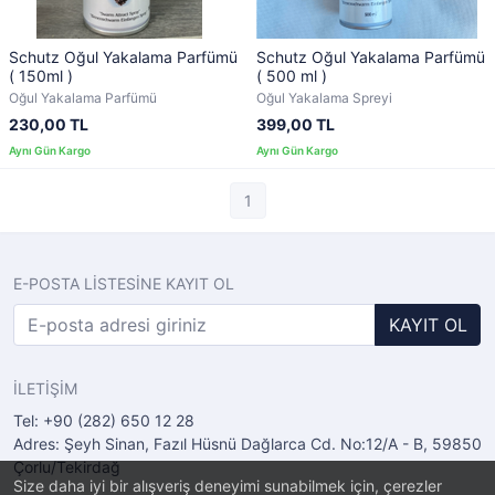
Schutz Oğul Yakalama Parfümü
Schutz Oğul Yakalama Parfümü
( 150ml )
( 500 ml )
Oğul Yakalama Parfümü
Oğul Yakalama Spreyi
230,00 TL
399,00 TL
1
E-POSTA LİSTESİNE KAYIT OL
KAYIT OL
İLETİŞİM
Tel: +90 (282) 650 12 28
Adres: Şeyh Sinan, Fazıl Hüsnü Dağlarca Cd. No:12/A - B, 59850
Çorlu/Tekirdağ
Size daha iyi bir alışveriş deneyimi sunabilmek için, çerezler