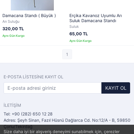
Damacana Standı ( Büyük )
Erçika Kavanoz Uyumlu Arı
Suluk Damacana Standı
Arı Suluğu
Suluk
320,00 TL
65,00 TL
1
E-POSTA LİSTESİNE KAYIT OL
KAYIT OL
İLETİŞİM
Tel: +90 (282) 650 12 28
Adres: Şeyh Sinan, Fazıl Hüsnü Dağlarca Cd. No:12/A - B, 59850
Çorlu/Tekirdağ
Size daha iyi bir alışveriş deneyimi sunabilmek için, çerezler