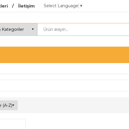
Select Language
▼
leri
İletişim