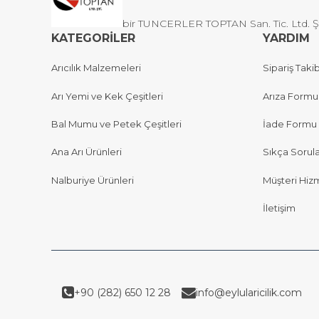
bir TUNCERLER TOPTAN San. Tic. Ltd. Şti 
KATEGORİLER
YARDIM
Arıcılık Malzemeleri
Sipariş Takib
Arı Yemi ve Kek Çeşitleri
Arıza Formu
Bal Mumu ve Petek Çeşitleri
İade Formu
Ana Arı Ürünleri
Sıkça Sorul
Nalburiye Ürünleri
Müşteri Hizm
İletişim
+90 (282) 650 12 28
info@eylularicilik.com