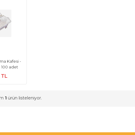
ıma Kafesi -
 100 adet
0 TL
am
1
ürün listeleniyor.