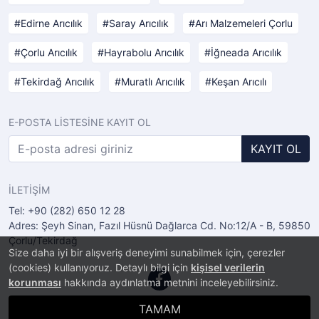
Edirne Arıcılık
Saray Arıcılık
Arı Malzemeleri Çorlu
Çorlu Arıcılık
Hayrabolu Arıcılık
İğneada Arıcılık
Tekirdağ Arıcılık
Muratlı Arıcılık
Keşan Arıcılı
E-POSTA LİSTESİNE KAYIT OL
KAYIT OL
İLETİŞİM
Tel: +90 (282) 650 12 28
Adres: Şeyh Sinan, Fazıl Hüsnü Dağlarca Cd. No:12/A - B, 59850
Çorlu/Tekirdağ
Size daha iyi bir alışveriş deneyimi sunabilmek için, çerezler
(cookies) kullanıyoruz. Detaylı bilgi için
kişisel verilerin
korunması
hakkında aydınlatma metnini inceleyebilirsiniz.
TAMAM
®
PlatinMarket
E-Ticaret Sistemi
İle Hazırlanmıştır.